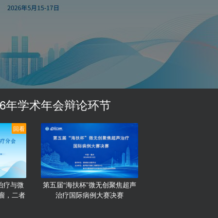
26年学术年会辩论环节
回看
治疗与微
第五届“海扶杯”微无创聚焦超声
瘤，二者
治疗国际病例大赛决赛