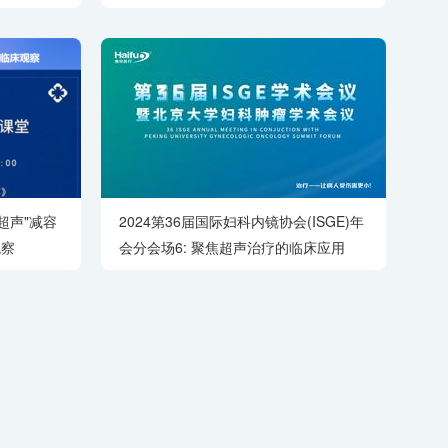
庆典 暨南
创诊疗中
超声"减容
2024第36届国际妇科内镜协会(ISGE)年
观察
会分会场6: 聚焦超声治疗的临床应用