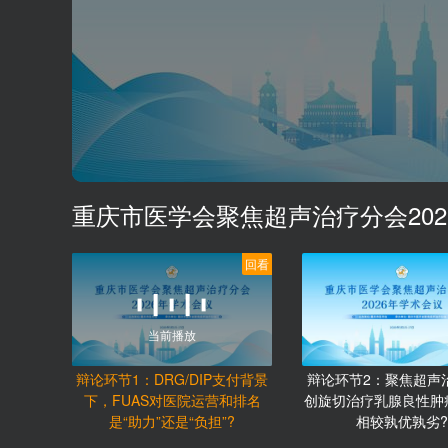
重庆市医学会聚焦超声治疗分会20
回看
当前播放
辩论环节1：DRG/DIP支付背景
辩论环节2：聚焦超声
下，FUAS对医院运营和排名
创旋切治疗乳腺良性肿
是“助力”还是“负担”?
相较孰优孰劣?