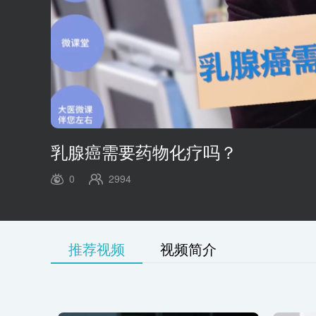
00:00
/
00:53
乳腺癌需要药物化疗吗？
0
2994
推荐视频
视频简介