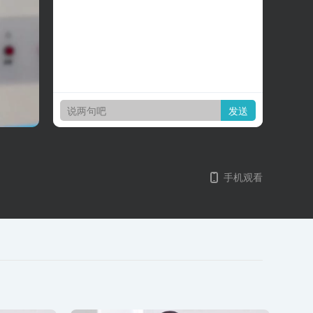
发送
手机观看