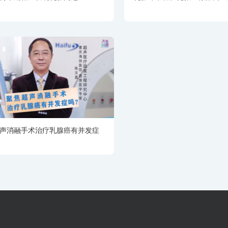
声消融手术治疗乳腺癌有并发症