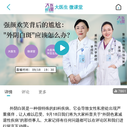
大医生 微课堂
en
1.0x
00:00
/
00:00
7861
详情
评论
更多
外阴白斑是一种很特殊的妇科疾病。它会导致女性私密处出现严
重瘙痒，让人难以忍受。9月18日我们将为大家科普关于“外阴色素减
退性疾病”的那些事儿。大家记得有任何问题都可以在评论区和我们进
行留言互动哦~