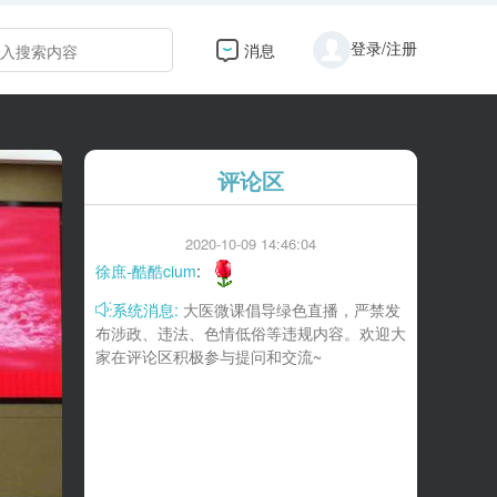
登录/注册
消息
评论区
2020-10-09 14:46:04
徐庶-酷酷cium
:
系统消息:
大医微课倡导绿色直播，严禁发
布涉政、违法、色情低俗等违规内容。欢迎大
家在评论区积极参与提问和交流~