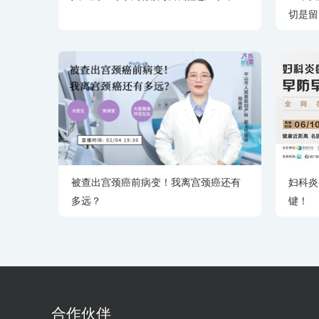
切是留
被查出宫颈癌前病变！我离宫颈癌还有
妇科炎
多远？
键！
合作伙伴